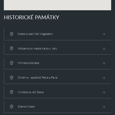
HISTORICKÉ PAMÁTKY
Kostel svaté Máří Magdalény
Infocentrum města Karlovy Vary
Mlýnská kolonáda
Chrám sv. apoštolů Petra a Pavla
Vyhlídková věž Diana
Sklárna Moser