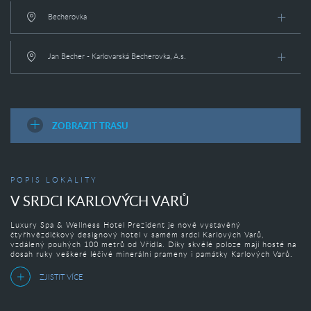
Becherovka
Jan Becher - Karlovarská Becherovka, A.s.
ZOBRAZIT TRASU
POPIS LOKALITY
V SRDCI KARLOVÝCH VARŮ
Luxury Spa & Wellness Hotel Prezident je nově vystavěný
čtyřhvězdičkový designový hotel v samém srdci Karlových Varů,
vzdálený pouhých 100 metrů od Vřídla. Díky skvělé poloze mají hosté na
dosah ruky veškeré léčivé minerální prameny i památky Karlových Varů.
ZJISTIT VÍCE