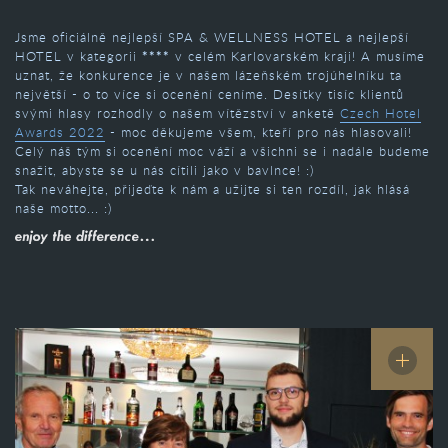
Jsme oficiálně nejlepší SPA & WELLNESS HOTEL a nejlepší
HOTEL v kategorii
****
v celém Karlovarském kraji! A musíme
uznat, že konkurence je v našem lázeňském trojúhelníku ta
největší - o to více si ocenění ceníme. Desítky tisíc klientů
svými hlasy rozhodly o našem vítězství v anketě
Czech Hotel
Awards 2022
- moc děkujeme všem, kteří pro nás hlasovali!
Celý náš tým si ocenění moc váží a všichni se i nadále budeme
snažit, abyste se u nás cítili jako v bavlnce! :)
Tak neváhejte, přijeďte k nám a užijte si ten rozdíl, jak hlásá
naše motto... :)