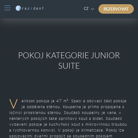
REZERVOVAT
CZ
POKOJ KATEGORIE JUNIOR
SUITE
V
elikost pokoje je 47 m². Spací a obývací část pokoje
je oddělena stěnou. Koupelna je přímo propojena s
ložnicí prosklenou stěnou. Součástí koupelny je vana, v
některých pokojích také sprchový kout a bidet. Součástí
vybavení pokoje je kuchyňský kout s mikrovlnnou troubou
a rychlovarnou konvicí. V pokoji je klimatizace. Pokoj lze
spojovacími dveřmi propojit se sousedním pokojem